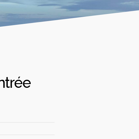
ntrée